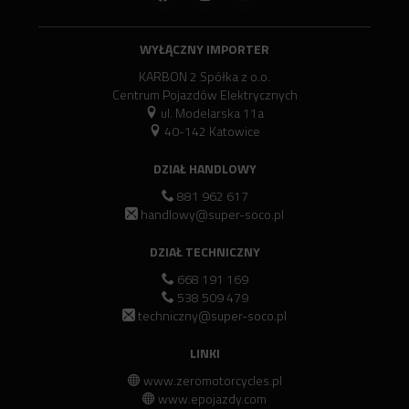
WYŁĄCZNY IMPORTER
KARBON 2 Spółka z o.o.
Centrum Pojazdów Elektrycznych
ul. Modelarska 11a
40-142 Katowice
DZIAŁ HANDLOWY
881 962 617
handlowy@super-soco.pl
DZIAŁ TECHNICZNY
668 191 169
538 509 479
techniczny@super-soco.pl
LINKI
www.zeromotorcycles.pl
www.epojazdy.com