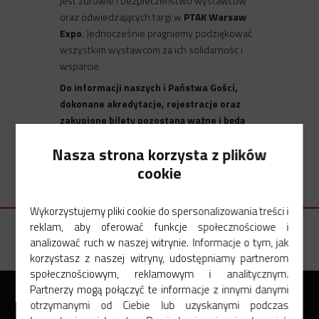
jest zdrowie i bezpieczeństwo wystawców
oraz odwiedzających targi w
PTAK Warsaw
Expo
. Jednocześnie pragniemy podziękować
wszystkim wystawcom za ich solidarnośc i
wsparcie.
Do informacji naszych i Państwa Gości,
dokonane akredytacje, rejestracje oraz
zakupione bilety pozostaną ważne i będą
obowiązywały w nowej dacie,
5-7 czerwca
Nasza strona korzysta z plików
2020!
cookie
Ptak Warsaw Expo
Wykorzystujemy pliki cookie do spersonalizowania treści i
reklam, aby oferować funkcje społecznościowe i
analizować ruch w naszej witrynie. Informacje o tym, jak
korzystasz z naszej witryny, udostępniamy partnerom
społecznościowym, reklamowym i analitycznym.
Partnerzy mogą połączyć te informacje z innymi danymi
MASZ PYTANIE?
otrzymanymi od Ciebie lub uzyskanymi podczas