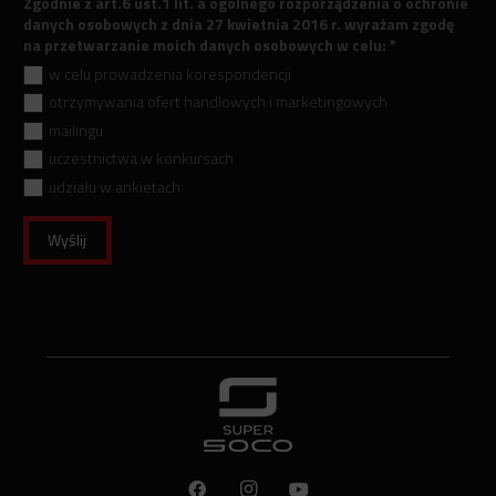
Zgodnie z art.6 ust.1 lit. a ogólnego rozporządzenia o ochronie
danych osobowych z dnia 27 kwietnia 2016 r. wyrażam zgodę
na przetwarzanie moich danych osobowych w celu:
*
w celu prowadzenia korespondencji
otrzymywania ofert handlowych i marketingowych
mailingu
uczestnictwa w konkursach
udziału w ankietach
Wyślij